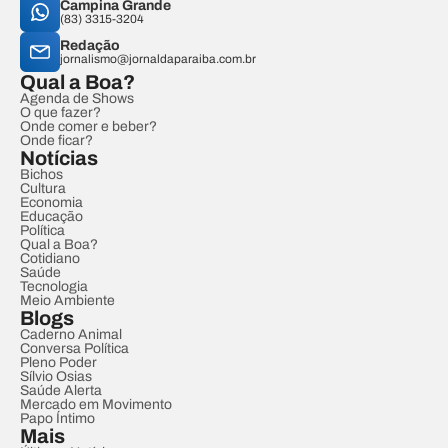
Campina Grande
(83) 3315-3204
Redação
jornalismo@jornaldaparaiba.com.br
Qual a Boa?
Agenda de Shows
O que fazer?
Onde comer e beber?
Onde ficar?
Notícias
Bichos
Cultura
Economia
Educação
Política
Qual a Boa?
Cotidiano
Saúde
Tecnologia
Meio Ambiente
Blogs
Caderno Animal
Conversa Política
Pleno Poder
Sílvio Osias
Saúde Alerta
Mercado em Movimento
Papo Íntimo
Mais