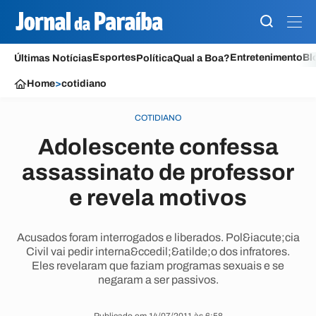
Esportes
Entretenimento
Bl
Últimas Notícias
Política
Qual a Boa?
Home
>
cotidiano
COTIDIANO
Adolescente confessa
assassinato de professor
e revela motivos
Acusados foram interrogados e liberados. Pol&iacute;cia
Civil vai pedir interna&ccedil;&atilde;o dos infratores.
Eles revelaram que faziam programas sexuais e se
negaram a ser passivos.