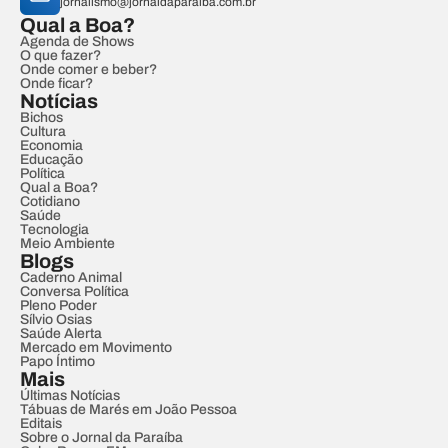
jornalismo@jornaldaparaiba.com.br
Qual a Boa?
Agenda de Shows
O que fazer?
Onde comer e beber?
Onde ficar?
Notícias
Bichos
Cultura
Economia
Educação
Política
Qual a Boa?
Cotidiano
Saúde
Tecnologia
Meio Ambiente
Blogs
Caderno Animal
Conversa Política
Pleno Poder
Sílvio Osias
Saúde Alerta
Mercado em Movimento
Papo Íntimo
Mais
Últimas Notícias
Tábuas de Marés em João Pessoa
Editais
Sobre o Jornal da Paraíba