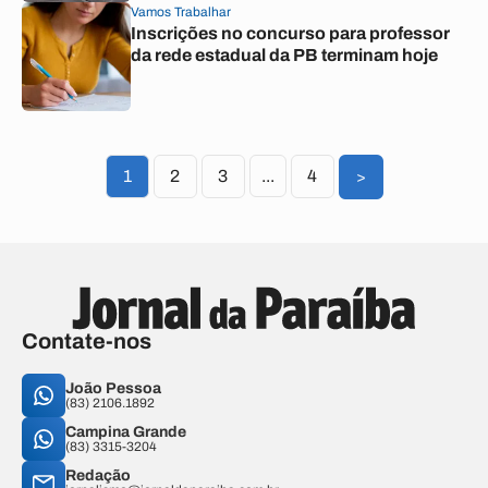
Vamos Trabalhar
Inscrições no concurso para professor
da rede estadual da PB terminam hoje
1
2
3
...
4
>
Contate-nos
João Pessoa
(83) 2106.1892
Campina Grande
(83) 3315-3204
Redação