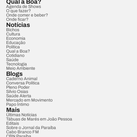
Qual a Boa?
Agenda de Shows
O que fazer?
Onde comer e beber?
Onde ficar?
Notícias
Bichos
Cultura
Economia
Educação
Política
Qual a Boa?
Cotidiano
Saúde
Tecnologia
Meio Ambiente
Blogs
Caderno Animal
Conversa Política
Pleno Poder
Sílvio Osias
Saúde Alerta
Mercado em Movimento
Papo Íntimo
Mais
Últimas Notícias
Tábuas de Marés em João Pessoa
Editais
Sobre o Jornal da Paraíba
Cabo Branco FM
CBN Paraíba