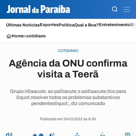
Esportes
Entretenimento
Bl
Últimas Notícias
Política
Qual a Boa?
Home
>
cotidiano
COTIDIANO
Agência da ONU confirma
visita a Teerã
Grupo ir&aacute; ao pa&iacute;s asi&aacute;tico para
&quot;resolver todos os problemas substantivos
pendentes&quot;, diz comunicado
Publicado em 24/01/2012 às 8:00