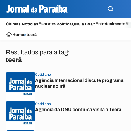
Esportes
Entretenimento
Bl
Últimas Notícias
Política
Qual a Boa?
Home
>
teerã
Resultados para a tag:
teerã
Cotidiano
Agência Internacional discute programa
nuclear no Irã
Cotidiano
Agência da ONU confirma visita a Teerã