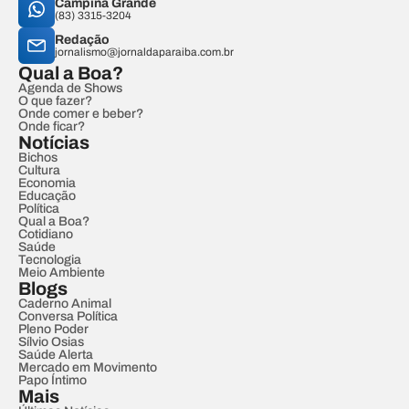
Campina Grande
(83) 3315-3204
Redação
jornalismo@jornaldaparaiba.com.br
Qual a Boa?
Agenda de Shows
O que fazer?
Onde comer e beber?
Onde ficar?
Notícias
Bichos
Cultura
Economia
Educação
Política
Qual a Boa?
Cotidiano
Saúde
Tecnologia
Meio Ambiente
Blogs
Caderno Animal
Conversa Política
Pleno Poder
Sílvio Osias
Saúde Alerta
Mercado em Movimento
Papo Íntimo
Mais