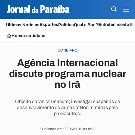
Esportes
Entretenimento
Bl
Últimas Notícias
Política
Qual a Boa?
Home
>
cotidiano
COTIDIANO
Agência Internacional
discute programa nuclear
no Irã
Objeito da visita &eacute; investigar suspeitas de
desenvolvimento de armas at&ocirc;micas pelo
pa&iacute;s.
Publicado em 22/05/2012 às 8:00