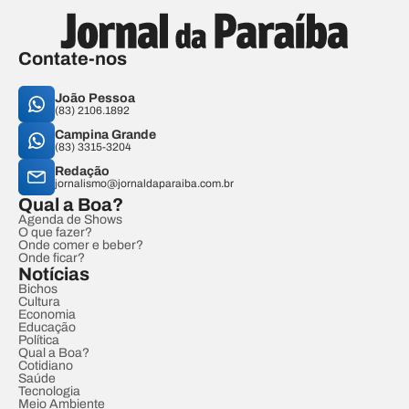
Contate-nos
João Pessoa
(83) 2106.1892
Campina Grande
(83) 3315-3204
Redação
jornalismo@jornaldaparaiba.com.br
Qual a Boa?
Agenda de Shows
O que fazer?
Onde comer e beber?
Onde ficar?
Notícias
Bichos
Cultura
Economia
Educação
Política
Qual a Boa?
Cotidiano
Saúde
Tecnologia
Meio Ambiente