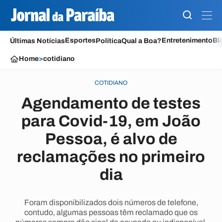
Esportes
Entretenimento
Bl
Últimas Notícias
Política
Qual a Boa?
Home
>
cotidiano
COTIDIANO
Agendamento de testes
para Covid-19, em João
Pessoa, é alvo de
reclamações no primeiro
dia
Foram disponibilizados dois números de telefone,
contudo, algumas pessoas têm reclamado que os