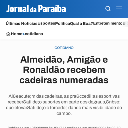
Esportes
Entretenimento
Bl
Últimas Notícias
Política
Qual a Boa?
Home
>
cotidiano
COTIDIANO
Almeidão, Amigão e
Ronaldão recebem
cadeiras numeradas
Al&eacute;m das cadeiras, as pra&ccedil;as esportivas
receber&atilde;o suportes em parte dos degraus,&nbsp;
que elevar&atilde;o o torcedor, dando mais visibilidade do
campo.