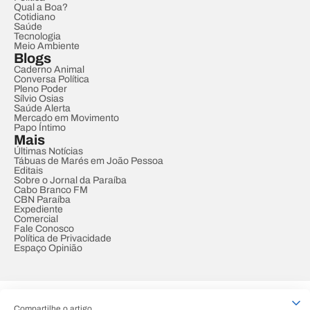
Qual a Boa?
Cotidiano
Saúde
Tecnologia
Meio Ambiente
Blogs
Caderno Animal
Conversa Política
Pleno Poder
Sílvio Osias
Saúde Alerta
Mercado em Movimento
Papo Íntimo
Mais
Últimas Notícias
Tábuas de Marés em João Pessoa
Editais
Sobre o Jornal da Paraíba
Cabo Branco FM
CBN Paraíba
Expediente
Comercial
Fale Conosco
Política de Privacidade
Espaço Opinião
© REDE PARAÍBA DE COMUNICAÇÃO
Compartilhe o artigo