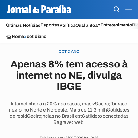
Esportes
Entretenimento
Bl
Últimas Notícias
Política
Qual a Boa?
Home
>
cotidiano
COTIDIANO
Apenas 8% tem acesso à
internet no NE, divulga
IBGE
Internet chega a 20% das casas, mas v&ecirc; 'buraco
negro' no Norte e Nordeste. Mais de 11,3 milh&otilde;es
de resid&ecirc;ncias no Brasil est&atilde;o conectadas
&agrave; web.