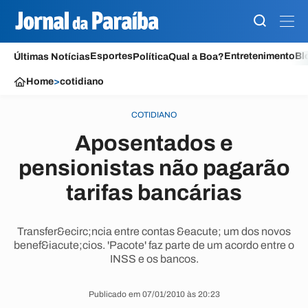
Esportes
Entretenimento
Bl
Últimas Notícias
Política
Qual a Boa?
Home
>
cotidiano
COTIDIANO
Aposentados e
pensionistas não pagarão
tarifas bancárias
Transfer&ecirc;ncia entre contas &eacute; um dos novos
benef&iacute;cios. 'Pacote' faz parte de um acordo entre o
INSS e os bancos.
Publicado em 07/01/2010 às 20:23