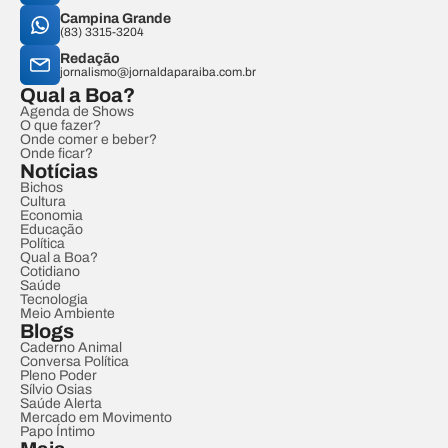
Campina Grande
(83) 3315-3204
Redação
jornalismo@jornaldaparaiba.com.br
Qual a Boa?
Agenda de Shows
O que fazer?
Onde comer e beber?
Onde ficar?
Notícias
Bichos
Cultura
Economia
Educação
Política
Qual a Boa?
Cotidiano
Saúde
Tecnologia
Meio Ambiente
Blogs
Caderno Animal
Conversa Política
Pleno Poder
Sílvio Osias
Saúde Alerta
Mercado em Movimento
Papo Íntimo