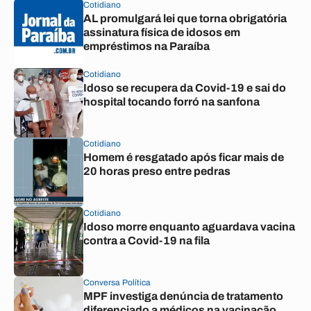
Cotidiano
AL promulgará lei que torna obrigatória
assinatura física de idosos em
empréstimos na Paraíba
Cotidiano
Idoso se recupera da Covid-19 e sai do
hospital tocando forró na sanfona
Cotidiano
Homem é resgatado após ficar mais de
20 horas preso entre pedras
Cotidiano
Idoso morre enquanto aguardava vacina
contra a Covid-19 na fila
Conversa Política
MPF investiga denúncia de tratamento
diferenciado a médicos na vacinação