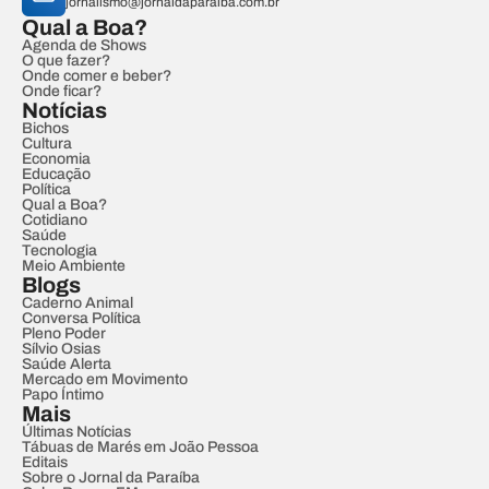
jornalismo@jornaldaparaiba.com.br
Qual a Boa?
Agenda de Shows
O que fazer?
Onde comer e beber?
Onde ficar?
Notícias
Bichos
Cultura
Economia
Educação
Política
Qual a Boa?
Cotidiano
Saúde
Tecnologia
Meio Ambiente
Blogs
Caderno Animal
Conversa Política
Pleno Poder
Sílvio Osias
Saúde Alerta
Mercado em Movimento
Papo Íntimo
Mais
Últimas Notícias
Tábuas de Marés em João Pessoa
Editais
Sobre o Jornal da Paraíba