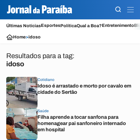
Esportes
Entretenimento
Bl
Últimas Notícias
Política
Qual a Boa?
Home
>
idoso
Resultados para a tag:
idoso
Cotidiano
Idoso é arrastado e morto por cavalo em
cidade do Sertão
Saúde
Filha aprende a tocar sanfona para
homenagear pai sanfoneiro internado
em hospital