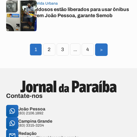
Vida Urbana
Idosos estão liberados para usar ônibus
em João Pessoa, garante Semob
1
2
3
...
4
>
Contate-nos
João Pessoa
(83) 2106.1892
Campina Grande
(83) 3315-3204
Redação