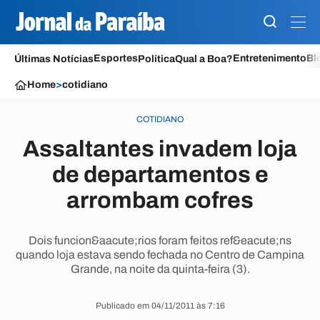
Esportes
Entretenimento
Bl
Últimas Notícias
Política
Qual a Boa?
Home
>
cotidiano
COTIDIANO
Assaltantes invadem loja
de departamentos e
arrombam cofres
Dois funcion&aacute;rios foram feitos ref&eacute;ns
quando loja estava sendo fechada no Centro de Campina
Grande, na noite da quinta-feira (3).
Publicado em 04/11/2011 às 7:16