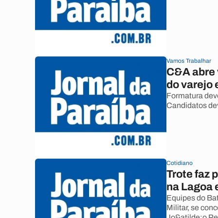
Vamos Trabalhar
C&A abre 
do varejo
Formatura dev
Candidatos dev
Cotidiano
Trote faz 
na Lagoa 
Equipes do Bat
Militar, se co
Jo&atilde;o Pe