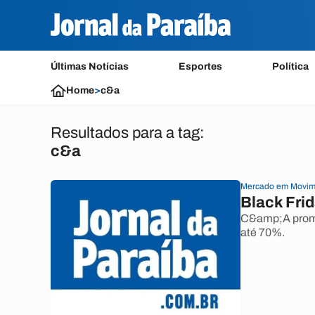
Últimas Notícias
Esportes
Política
Home
>
c&a
Resultados para a tag:
c&a
Mercado em Movim
Black Fri
C&amp;A promo
até 70%.