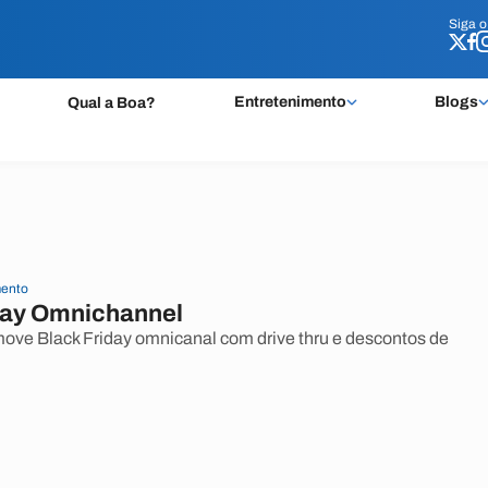
Siga 
Siga 
Entretenimento
Blogs
Qual a Boa?
ento
day Omnichannel
ve Black Friday omnicanal com drive thru e descontos de