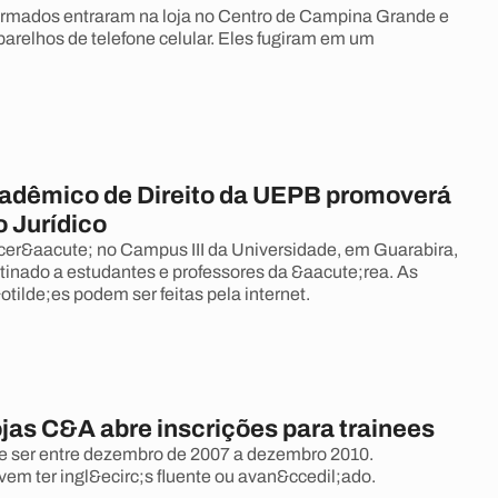
rmados entraram na loja no Centro de Campina Grande e
arelhos de telefone celular. Eles fugiram em um
adêmico de Direito da UEPB promoverá
 Jurídico
er&aacute; no Campus III da Universidade, em Guarabira,
tinado a estudantes e professores da &aacute;rea. As
otilde;es podem ser feitas pela internet.
jas C&A abre inscrições para trainees
e ser entre dezembro de 2007 a dezembro 2010.
em ter ingl&ecirc;s fluente ou avan&ccedil;ado.