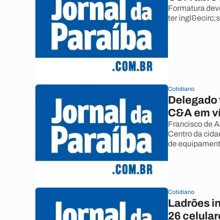
Formatura deve
ter ingl&ecirc;
Cotidiano
Delegado t
C&A em ví
Francisco de A
Centro da cida
de equipamento
Cotidiano
Ladrões i
26 celular