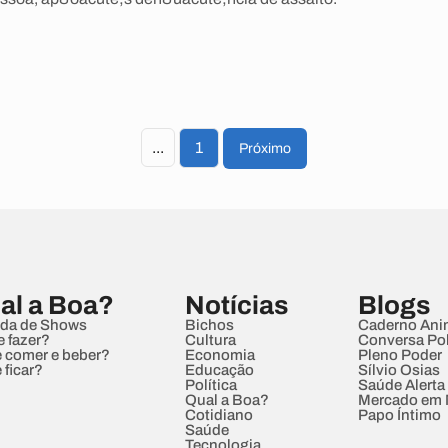
...
1
Próximo
al a Boa?
Notícias
Blogs
da de Shows
Bichos
Caderno Ani
e fazer?
Cultura
Conversa Pol
 comer e beber?
Economia
Pleno Poder
 ficar?
Educação
Sílvio Osias
Política
Saúde Alerta
Qual a Boa?
Mercado em
Cotidiano
Papo Íntimo
Saúde
Tecnologia