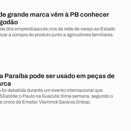
 de grande marca vêm à PB conhecer
lgodão
nda dos empres&aacute;rios da rede de varejo ao Estado
izar a compra do produto junto a agricultores familiares.
a Paraíba pode ser usado em peças de
arca
 foi debatida durante um evento internacional que
S&atilde;o Paulo na &uacute;ltima semana, segundo o
te;cnico da Emater, Vlaminck Saraiva.&nbsp;