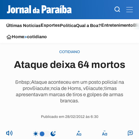
Esportes
Entretenimento
Bl
Últimas Notícias
Política
Qual a Boa?
Home
>
cotidiano
COTIDIANO
Ataque deixa 64 mortos
&nbsp;Ataque aconteceu em um posto policial na
prov&iacute;ncia de Homs, v&iacute;timas
apresentavam marcas de tiros e golpes de armas
brancas.
Publicado em 28/02/2012 às 6:30