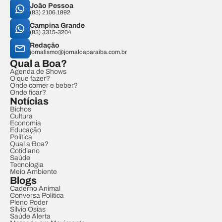
João Pessoa
(83) 2106.1892
Campina Grande
(83) 3315-3204
Redação
jornalismo@jornaldaparaiba.com.br
Qual a Boa?
Agenda de Shows
O que fazer?
Onde comer e beber?
Onde ficar?
Notícias
Bichos
Cultura
Economia
Educação
Política
Qual a Boa?
Cotidiano
Saúde
Tecnologia
Meio Ambiente
Blogs
Caderno Animal
Conversa Política
Pleno Poder
Sílvio Osias
Saúde Alerta