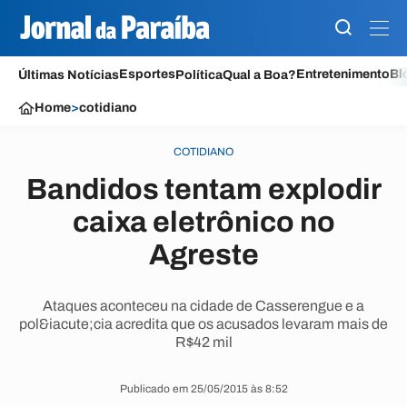
Esportes
Entretenimento
Bl
Últimas Notícias
Política
Qual a Boa?
Home
>
cotidiano
COTIDIANO
Bandidos tentam explodir
caixa eletrônico no
Agreste
Ataques aconteceu na cidade de Casserengue e a
pol&iacute;cia acredita que os acusados levaram mais de
R$42 mil
Publicado em 25/05/2015 às 8:52