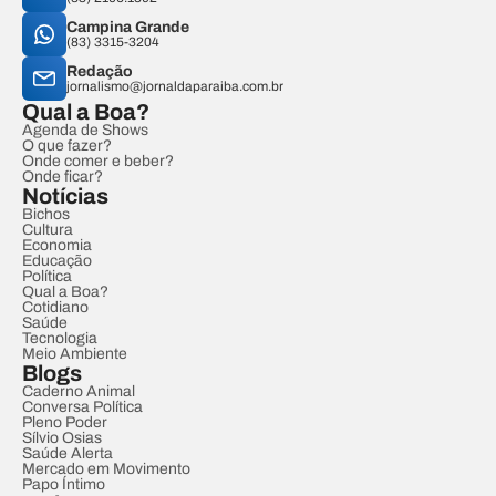
Campina Grande
(83) 3315-3204
Redação
jornalismo@jornaldaparaiba.com.br
Qual a Boa?
Agenda de Shows
O que fazer?
Onde comer e beber?
Onde ficar?
Notícias
Bichos
Cultura
Economia
Educação
Política
Qual a Boa?
Cotidiano
Saúde
Tecnologia
Meio Ambiente
Blogs
Caderno Animal
Conversa Política
Pleno Poder
Sílvio Osias
Saúde Alerta
Mercado em Movimento
Papo Íntimo