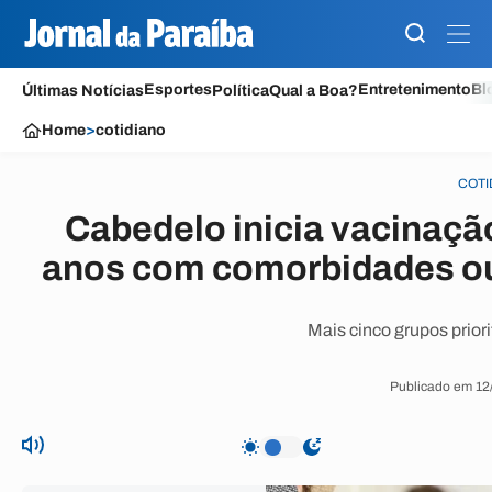
Esportes
Entretenimento
Bl
Últimas Notícias
Política
Qual a Boa?
Home
>
cotidiano
COTI
Cabedelo inicia vacinação
anos com comorbidades ou 
Mais cinco grupos prior
Publicado em 12