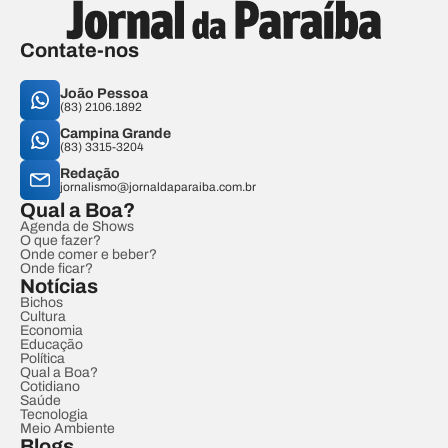
Contate-nos
João Pessoa
(83) 2106.1892
Campina Grande
(83) 3315-3204
Redação
jornalismo@jornaldaparaiba.com.br
Qual a Boa?
Agenda de Shows
O que fazer?
Onde comer e beber?
Onde ficar?
Notícias
Bichos
Cultura
Economia
Educação
Política
Qual a Boa?
Cotidiano
Saúde
Tecnologia
Meio Ambiente
Blogs