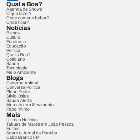
Qual a Boa?
Agenda de Shows
O que fazer?
Onde comer e beber?
Onde ficar?
Notícias
Bichos
Cultura
Economia
Educação
Política
Qual a Boa?
Cotidiano
Saúde
Tecnologia
Meio Ambiente
Blogs
Caderno Animal
Conversa Política
Pleno Poder
Sílvio Osias
Saúde Alerta
Mercado em Movimento
Papo Íntimo
Mais
Últimas Notícias
Tábuas de Marés em João Pessoa
Editais
Sobre o Jornal da Paraíba
Cabo Branco FM