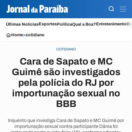
Esportes
Entretenimento
Bl
Últimas Notícias
Política
Qual a Boa?
Home
>
cotidiano
COTIDIANO
Cara de Sapato e MC
Guimê são investigados
pela polícia do RJ por
importunação sexual no
BBB
Inquérito que investiga Cara de Sapato e MC Guimê por
importunação sexual contra participante Dânia foi