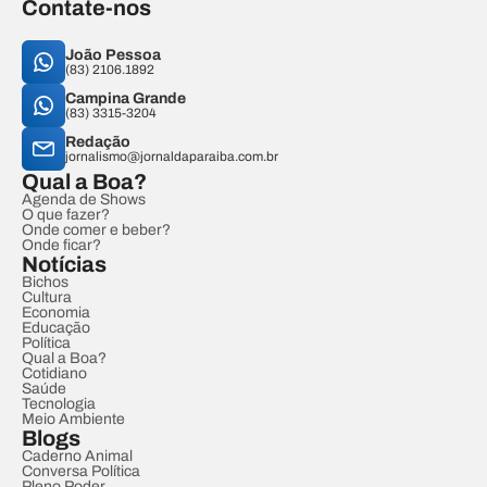
Contate-nos
João Pessoa
(83) 2106.1892
Campina Grande
(83) 3315-3204
Redação
jornalismo@jornaldaparaiba.com.br
Qual a Boa?
Agenda de Shows
O que fazer?
Onde comer e beber?
Onde ficar?
Notícias
Bichos
Cultura
Economia
Educação
Política
Qual a Boa?
Cotidiano
Saúde
Tecnologia
Meio Ambiente
Blogs
Caderno Animal
Conversa Política
Pleno Poder