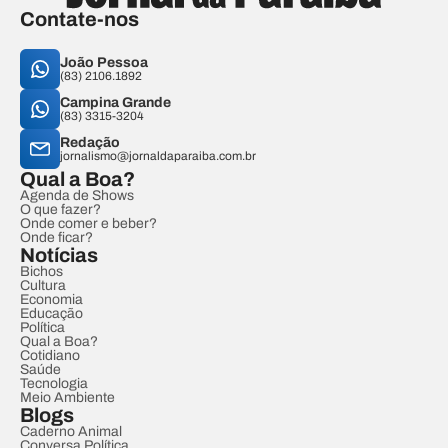
Contate-nos
João Pessoa
(83) 2106.1892
Campina Grande
(83) 3315-3204
Redação
jornalismo@jornaldaparaiba.com.br
Qual a Boa?
Agenda de Shows
O que fazer?
Onde comer e beber?
Onde ficar?
Notícias
Bichos
Cultura
Economia
Educação
Política
Qual a Boa?
Cotidiano
Saúde
Tecnologia
Meio Ambiente
Blogs
Caderno Animal
Conversa Política