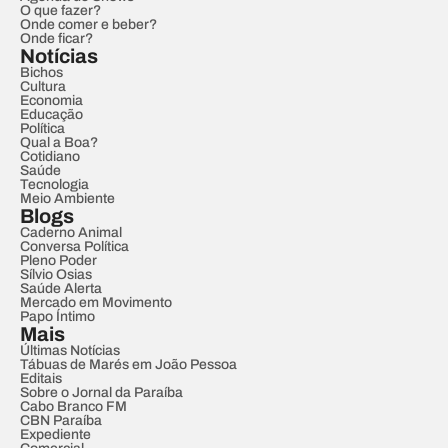
O que fazer?
Onde comer e beber?
Onde ficar?
Notícias
Bichos
Cultura
Economia
Educação
Política
Qual a Boa?
Cotidiano
Saúde
Tecnologia
Meio Ambiente
Blogs
Caderno Animal
Conversa Política
Pleno Poder
Sílvio Osias
Saúde Alerta
Mercado em Movimento
Papo Íntimo
Mais
Últimas Notícias
Tábuas de Marés em João Pessoa
Editais
Sobre o Jornal da Paraíba
Cabo Branco FM
CBN Paraíba
Expediente