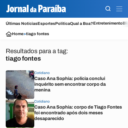
Entretenimento
Bl
Últimas Notícias
Esportes
Política
Qual a Boa?
Home
>
tiago fontes
Resultados para a tag:
tiago fontes
Cotidiano
Caso Ana Sophia: polícia conclui
inquérito sem encontrar corpo da
menina
Cotidiano
Caso Ana Sophia: corpo de Tiago Fontes
foi encontrado após dois meses
desaparecido