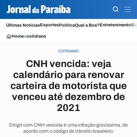
Esportes
Entretenimento
Bl
Últimas Notícias
Política
Qual a Boa?
Home
>
cotidiano
COTIDIANO
CNH vencida: veja
calendário para renovar
carteira de motorista que
venceu até dezembro de
2021
Dirigir com CNH vencida é uma infração gravíssima, de
acordo com o código de trânsito brasileiro.