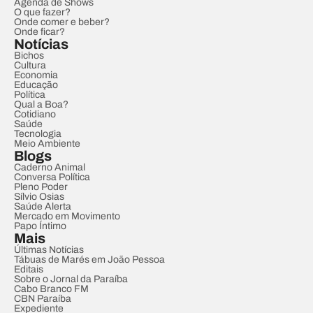
Agenda de Shows
O que fazer?
Onde comer e beber?
Onde ficar?
Notícias
Bichos
Cultura
Economia
Educação
Política
Qual a Boa?
Cotidiano
Saúde
Tecnologia
Meio Ambiente
Blogs
Caderno Animal
Conversa Política
Pleno Poder
Sílvio Osias
Saúde Alerta
Mercado em Movimento
Papo Íntimo
Mais
Últimas Notícias
Tábuas de Marés em João Pessoa
Editais
Sobre o Jornal da Paraíba
Cabo Branco FM
CBN Paraíba
Expediente