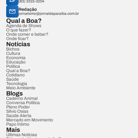
(83) 3315-3204
Redação
jornalismo@jornaldaparaiba.com.br
Qual a Boa?
Agenda de Shows
O que fazer?
Onde comer e beber?
Onde ficar?
Notícias
Bichos
Cultura
Economia
Educação
Política
Qual a Boa?
Cotidiano
Saúde
Tecnologia
Meio Ambiente
Blogs
Caderno Animal
Conversa Política
Pleno Poder
Sílvio Osias
Saúde Alerta
Mercado em Movimento
Papo Íntimo
Mais
Últimas Notícias