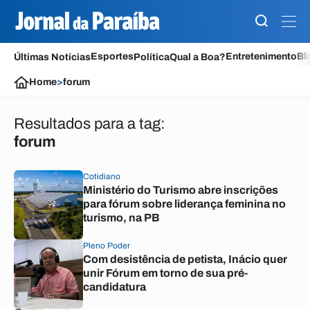
Esportes
Entretenimento
Bl
Últimas Notícias
Política
Qual a Boa?
Home
>
forum
Resultados para a tag:
forum
Cotidiano
Ministério do Turismo abre inscrições
para fórum sobre liderança feminina no
turismo, na PB
Pleno Poder
Com desistência de petista, Inácio quer
unir Fórum em torno de sua pré-
candidatura