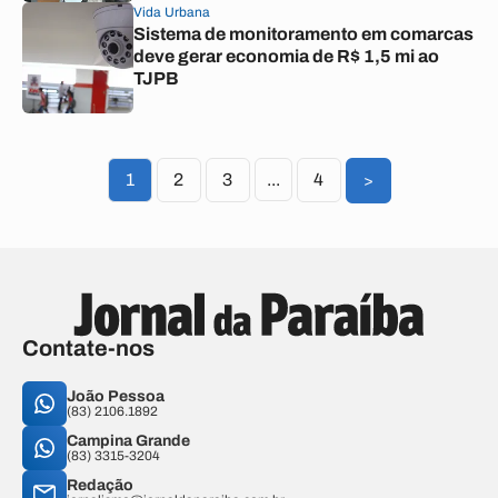
Vida Urbana
Sistema de monitoramento em comarcas
deve gerar economia de R$ 1,5 mi ao
TJPB
1
2
3
...
4
>
Contate-nos
João Pessoa
(83) 2106.1892
Campina Grande
(83) 3315-3204
Redação