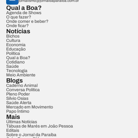
jornalismo@jornaldaparaiba.com.br
Qual a Boa?
Agenda de Shows
O que fazer?
Onde comer e beber?
Onde ficar?
Notícias
Bichos
Cultura
Economia
Educação
Política
Qual a Boa?
Cotidiano
Saúde
Tecnologia
Meio Ambiente
Blogs
Caderno Animal
Conversa Política
Pleno Poder
Sílvio Osias
Saúde Alerta
Mercado em Movimento
Papo Íntimo
Mais
Últimas Notícias
Tábuas de Marés em João Pessoa
Editais
Sobre o Jornal da Paraíba