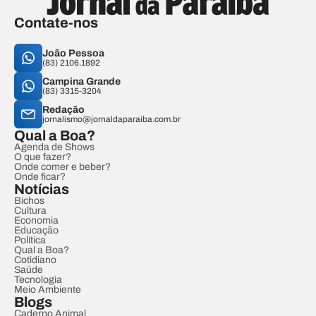
Contate-nos
João Pessoa
(83) 2106.1892
Campina Grande
(83) 3315-3204
Redação
jornalismo@jornaldaparaiba.com.br
Qual a Boa?
Agenda de Shows
O que fazer?
Onde comer e beber?
Onde ficar?
Notícias
Bichos
Cultura
Economia
Educação
Política
Qual a Boa?
Cotidiano
Saúde
Tecnologia
Meio Ambiente
Blogs
Caderno Animal