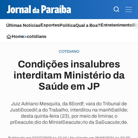
Esportes
Entretenimento
Bl
Últimas Notícias
Política
Qual a Boa?
Home
>
cotidiano
COTIDIANO
Condições insalubres
interditam Ministério da
Saúde em JP
Juiz Adriano Mesquita, da 8&ordf; vara do Tribunal de
Justi&ccedil;a do Trabalho, interditou na manh&atilde;
desta quinta-feira (23), por meio de liminar, o
pr&eacute;dio do Minist&eacute;rio da Sa&uacute;de.