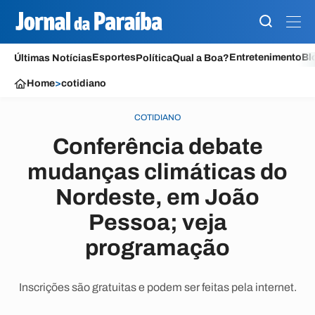
Esportes
Entretenimento
Bl
Últimas Notícias
Política
Qual a Boa?
Home
>
cotidiano
COTIDIANO
Conferência debate
mudanças climáticas do
Nordeste, em João
Pessoa; veja
programação
Inscrições são gratuitas e podem ser feitas pela internet.