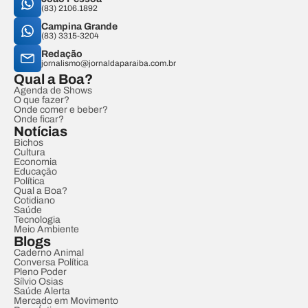
(83) 2106.1892
Campina Grande
(83) 3315-3204
Redação
jornalismo@jornaldaparaiba.com.br
Qual a Boa?
Agenda de Shows
O que fazer?
Onde comer e beber?
Onde ficar?
Notícias
Bichos
Cultura
Economia
Educação
Política
Qual a Boa?
Cotidiano
Saúde
Tecnologia
Meio Ambiente
Blogs
Caderno Animal
Conversa Política
Pleno Poder
Sílvio Osias
Saúde Alerta
Mercado em Movimento