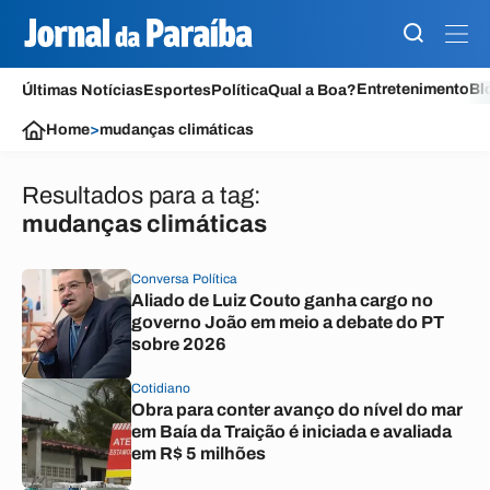
Entretenimento
Bl
Últimas Notícias
Esportes
Política
Qual a Boa?
Home
>
mudanças climáticas
Resultados para a tag:
mudanças climáticas
Conversa Política
Aliado de Luiz Couto ganha cargo no
governo João em meio a debate do PT
sobre 2026
Cotidiano
Obra para conter avanço do nível do mar
em Baía da Traição é iniciada e avaliada
em R$ 5 milhões