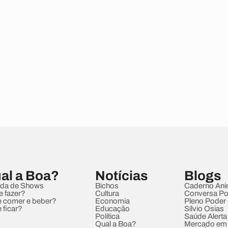
al a Boa?
Notícias
Blogs
da de Shows
Bichos
Caderno Ani
e fazer?
Cultura
Conversa Pol
 comer e beber?
Economia
Pleno Poder
 ficar?
Educação
Sílvio Osias
Política
Saúde Alerta
Qual a Boa?
Mercado em