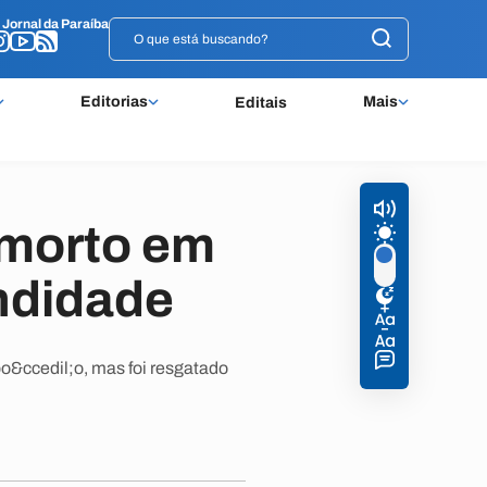
o
o
Jornal da Paraíba
Jornal da Paraíba
Editorias
Mais
Editais
 morto em
ndidade
o&ccedil;o, mas foi resgatado