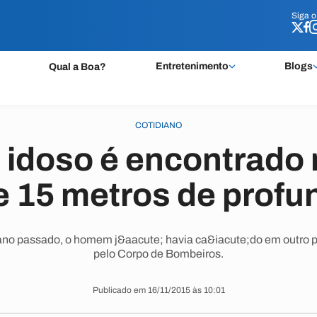
Siga 
Siga 
Entretenimento
Blogs
Qual a Boa?
COTIDIANO
 idoso é encontrado
e 15 metros de profu
ano passado, o homem j&aacute; havia ca&iacute;do em outro p
pelo Corpo de Bombeiros.
Publicado em 16/11/2015 às 10:01