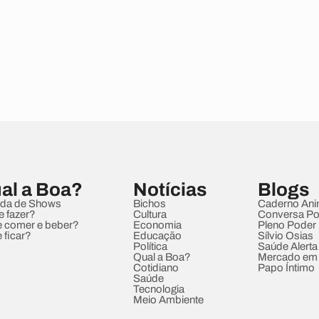
al a Boa?
Notícias
Blogs
da de Shows
Bichos
Caderno Ani
e fazer?
Cultura
Conversa Pol
 comer e beber?
Economia
Pleno Poder
 ficar?
Educação
Sílvio Osias
Política
Saúde Alerta
Qual a Boa?
Mercado em
Cotidiano
Papo Íntimo
Saúde
Tecnologia
Meio Ambiente