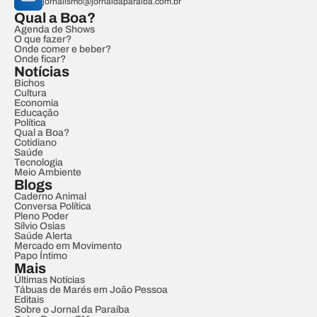
jornalismo@jornaldaparaiba.com.br
Qual a Boa?
Agenda de Shows
O que fazer?
Onde comer e beber?
Onde ficar?
Notícias
Bichos
Cultura
Economia
Educação
Política
Qual a Boa?
Cotidiano
Saúde
Tecnologia
Meio Ambiente
Blogs
Caderno Animal
Conversa Política
Pleno Poder
Sílvio Osias
Saúde Alerta
Mercado em Movimento
Papo Íntimo
Mais
Últimas Notícias
Tábuas de Marés em João Pessoa
Editais
Sobre o Jornal da Paraíba