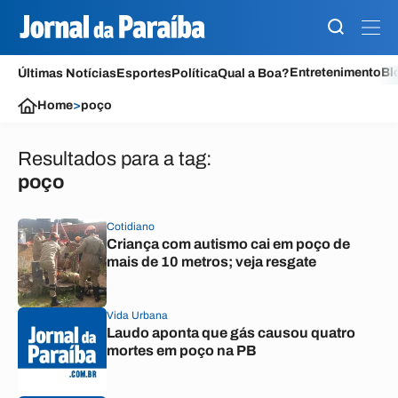
Entretenimento
Bl
Últimas Notícias
Esportes
Política
Qual a Boa?
Home
>
poço
Resultados para a tag:
poço
Cotidiano
Criança com autismo cai em poço de
mais de 10 metros; veja resgate
Vida Urbana
Laudo aponta que gás causou quatro
mortes em poço na PB