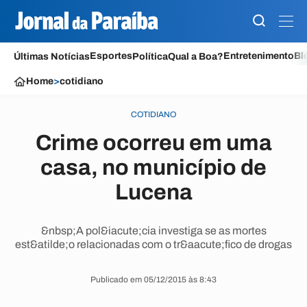
Esportes
Entretenimento
Bl
Últimas Notícias
Política
Qual a Boa?
Home
>
cotidiano
COTIDIANO
Crime ocorreu em uma
casa, no município de
Lucena
&nbsp;A pol&iacute;cia investiga se as mortes
est&atilde;o relacionadas com o tr&aacute;fico de drogas
Publicado em 05/12/2015 às 8:43