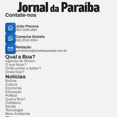
Contate-nos
João Pessoa
(83) 2106.1892
Campina Grande
(83) 3315-3204
Redação
jornalismo@jornaldaparaiba.com.br
Qual a Boa?
Agenda de Shows
O que fazer?
Onde comer e beber?
Onde ficar?
Notícias
Bichos
Cultura
Economia
Educação
Política
Qual a Boa?
Cotidiano
Saúde
Tecnologia
Meio Ambiente