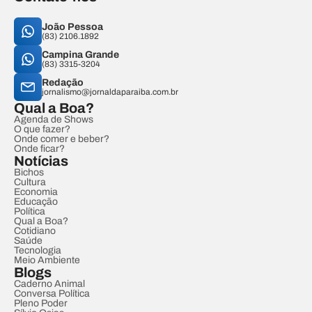
João Pessoa
(83) 2106.1892
Campina Grande
(83) 3315-3204
Redação
jornalismo@jornaldaparaiba.com.br
Qual a Boa?
Agenda de Shows
O que fazer?
Onde comer e beber?
Onde ficar?
Notícias
Bichos
Cultura
Economia
Educação
Política
Qual a Boa?
Cotidiano
Saúde
Tecnologia
Meio Ambiente
Blogs
Caderno Animal
Conversa Política
Pleno Poder