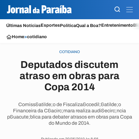
Esportes
Entretenimento
Bl
Últimas Notícias
Política
Qual a Boa?
Home
>
cotidiano
COTIDIANO
Deputados discutem
atraso em obras para
Copa 2014
Comiss&atilde;o de Fiscaliza&ccedil;&atilde;o
Financeira da C&acirc;mara realiza audi&ecirc;ncia
p&uacute;blica para debater atrasos em obras para Copa
do Mundo de 2014.