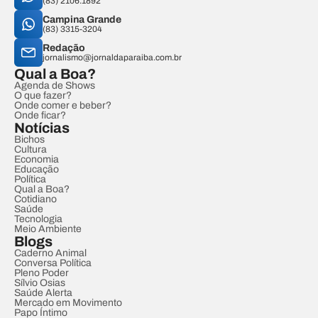
(83) 2106.1892
Campina Grande
(83) 3315-3204
Redação
jornalismo@jornaldaparaiba.com.br
Qual a Boa?
Agenda de Shows
O que fazer?
Onde comer e beber?
Onde ficar?
Notícias
Bichos
Cultura
Economia
Educação
Política
Qual a Boa?
Cotidiano
Saúde
Tecnologia
Meio Ambiente
Blogs
Caderno Animal
Conversa Política
Pleno Poder
Sílvio Osias
Saúde Alerta
Mercado em Movimento
Papo Íntimo