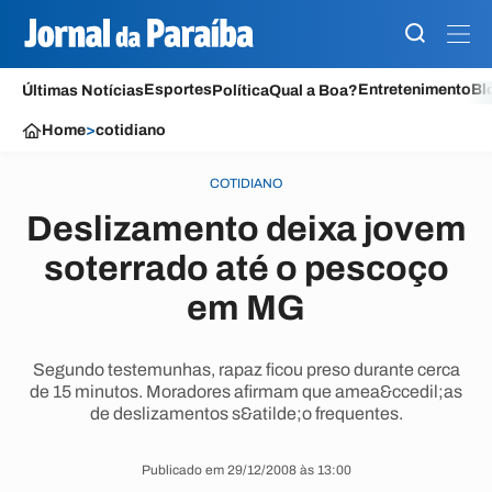
Esportes
Entretenimento
Bl
Últimas Notícias
Política
Qual a Boa?
Home
>
cotidiano
COTIDIANO
Deslizamento deixa jovem
soterrado até o pescoço
em MG
Segundo testemunhas, rapaz ficou preso durante cerca
de 15 minutos. Moradores afirmam que amea&ccedil;as
de deslizamentos s&atilde;o frequentes.
Publicado em 29/12/2008 às 13:00