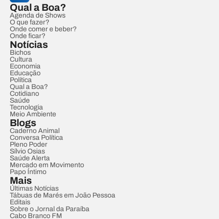
Qual a Boa?
Agenda de Shows
O que fazer?
Onde comer e beber?
Onde ficar?
Notícias
Bichos
Cultura
Economia
Educação
Política
Qual a Boa?
Cotidiano
Saúde
Tecnologia
Meio Ambiente
Blogs
Caderno Animal
Conversa Política
Pleno Poder
Sílvio Osias
Saúde Alerta
Mercado em Movimento
Papo Íntimo
Mais
Últimas Notícias
Tábuas de Marés em João Pessoa
Editais
Sobre o Jornal da Paraíba
Cabo Branco FM