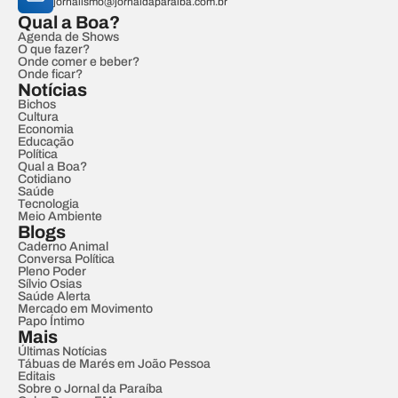
jornalismo@jornaldaparaiba.com.br
Qual a Boa?
Agenda de Shows
O que fazer?
Onde comer e beber?
Onde ficar?
Notícias
Bichos
Cultura
Economia
Educação
Política
Qual a Boa?
Cotidiano
Saúde
Tecnologia
Meio Ambiente
Blogs
Caderno Animal
Conversa Política
Pleno Poder
Sílvio Osias
Saúde Alerta
Mercado em Movimento
Papo Íntimo
Mais
Últimas Notícias
Tábuas de Marés em João Pessoa
Editais
Sobre o Jornal da Paraíba