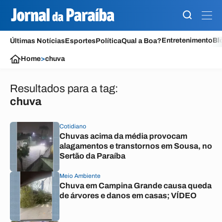
Entretenimento
Bl
Últimas Notícias
Esportes
Política
Qual a Boa?
Home
>
chuva
Resultados para a tag:
chuva
Cotidiano
Chuvas acima da média provocam
alagamentos e transtornos em Sousa, no
Sertão da Paraíba
Meio Ambiente
Chuva em Campina Grande causa queda
de árvores e danos em casas; VÍDEO