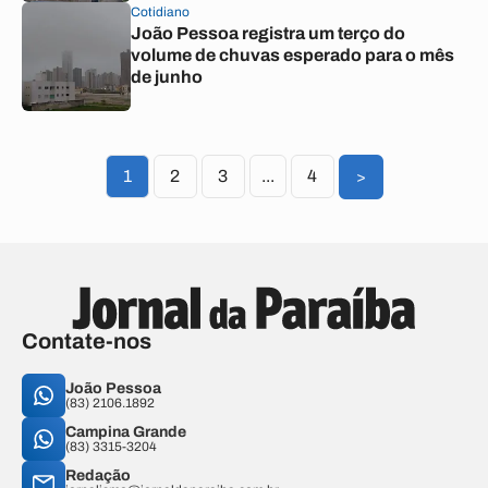
Cotidiano
João Pessoa registra um terço do
volume de chuvas esperado para o mês
de junho
1
2
3
...
4
>
Contate-nos
João Pessoa
(83) 2106.1892
Campina Grande
(83) 3315-3204
Redação