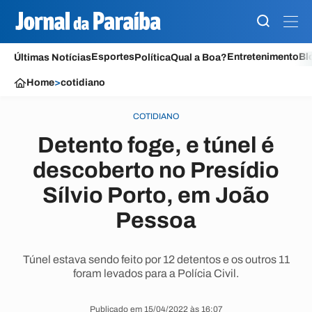
Esportes
Entretenimento
Bl
Últimas Notícias
Política
Qual a Boa?
Home
>
cotidiano
COTIDIANO
Detento foge, e túnel é
descoberto no Presídio
Sílvio Porto, em João
Pessoa
Túnel estava sendo feito por 12 detentos e os outros 11
foram levados para a Polícia Civil.
Publicado em 15/04/2022 às 16:07