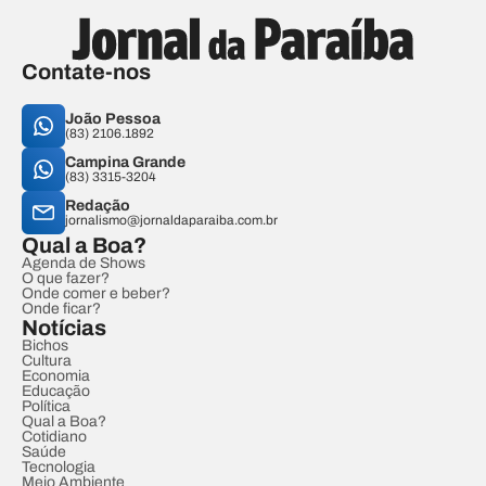
Contate-nos
João Pessoa
(83) 2106.1892
Campina Grande
(83) 3315-3204
Redação
jornalismo@jornaldaparaiba.com.br
Qual a Boa?
Agenda de Shows
O que fazer?
Onde comer e beber?
Onde ficar?
Notícias
Bichos
Cultura
Economia
Educação
Política
Qual a Boa?
Cotidiano
Saúde
Tecnologia
Meio Ambiente