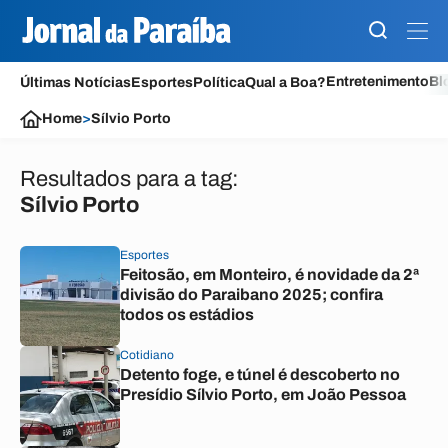
Entretenimento
Bl
Últimas Notícias
Esportes
Política
Qual a Boa?
Home
>
Sílvio Porto
Resultados para a tag:
Sílvio Porto
Esportes
Feitosão, em Monteiro, é novidade da 2ª
divisão do Paraibano 2025; confira
todos os estádios
Cotidiano
Detento foge, e túnel é descoberto no
Presídio Sílvio Porto, em João Pessoa