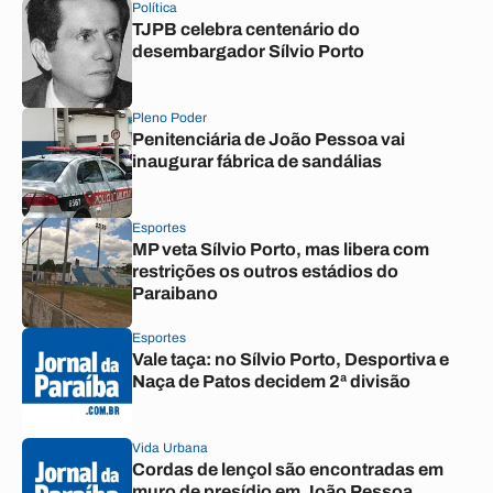
Política
TJPB celebra centenário do
desembargador Sílvio Porto
Pleno Poder
Penitenciária de João Pessoa vai
inaugurar fábrica de sandálias
Esportes
MP veta Sílvio Porto, mas libera com
restrições os outros estádios do
Paraibano
Esportes
Vale taça: no Sílvio Porto, Desportiva e
Naça de Patos decidem 2ª divisão
Vida Urbana
Cordas de lençol são encontradas em
muro de presídio em João Pessoa