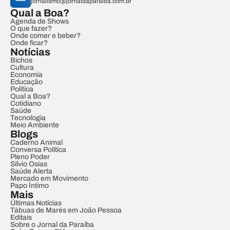
jornalismo@jornaldaparaiba.com.br
Qual a Boa?
Agenda de Shows
O que fazer?
Onde comer e beber?
Onde ficar?
Notícias
Bichos
Cultura
Economia
Educação
Política
Qual a Boa?
Cotidiano
Saúde
Tecnologia
Meio Ambiente
Blogs
Caderno Animal
Conversa Política
Pleno Poder
Sílvio Osias
Saúde Alerta
Mercado em Movimento
Papo Íntimo
Mais
Últimas Notícias
Tábuas de Marés em João Pessoa
Editais
Sobre o Jornal da Paraíba