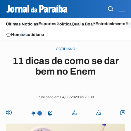
Esportes
Entretenimento
Bl
Últimas Notícias
Política
Qual a Boa?
Home
>
cotidiano
COTIDIANO
11 dicas de como se dar
bem no Enem
Publicado em 04/08/2023 às 20:38