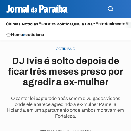
Esportes
Entretenimento
Bl
Últimas Notícias
Política
Qual a Boa?
Home
>
cotidiano
COTIDIANO
DJ Ivis é solto depois de
ficar três meses preso por
agredir a ex-mulher
O cantor foi capturado após serem divulgados vídeos
onde ele aparece agredindo a ex-mulher Pamella
Holanda, em um apartamento onde ambos moravam em
Fortaleza.