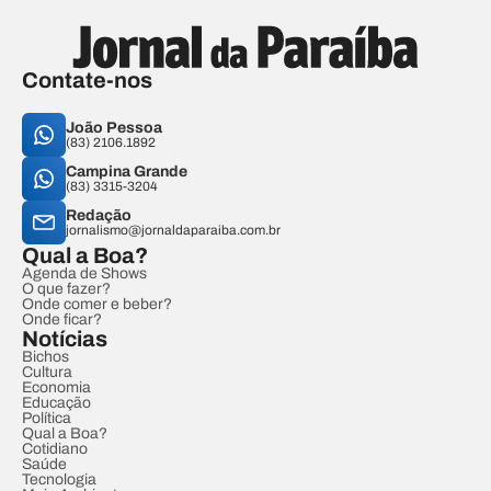
Contate-nos
João Pessoa
(83) 2106.1892
Campina Grande
(83) 3315-3204
Redação
jornalismo@jornaldaparaiba.com.br
Qual a Boa?
Agenda de Shows
O que fazer?
Onde comer e beber?
Onde ficar?
Notícias
Bichos
Cultura
Economia
Educação
Política
Qual a Boa?
Cotidiano
Saúde
Tecnologia