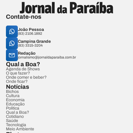
Contate-nos
João Pessoa
(83) 2106.1892
Campina Grande
(83) 3315-3204
Redação
jornalismo@jornaldaparaiba.com.br
Qual a Boa?
Agenda de Shows
O que fazer?
Onde comer e beber?
Onde ficar?
Notícias
Bichos
Cultura
Economia
Educação
Política
Qual a Boa?
Cotidiano
Saúde
Tecnologia
Meio Ambiente