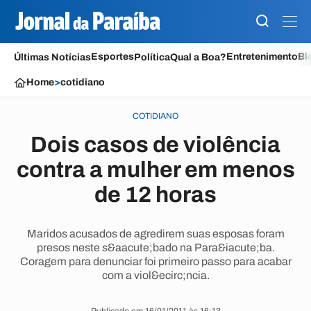
Esportes
Entretenimento
Bl
Últimas Notícias
Política
Qual a Boa?
Home
>
cotidiano
COTIDIANO
Dois casos de violência
contra a mulher em menos
de 12 horas
Maridos acusados de agredirem suas esposas foram
presos neste s&aacute;bado na Para&iacute;ba.
Coragem para denunciar foi primeiro passo para acabar
com a viol&ecirc;ncia.