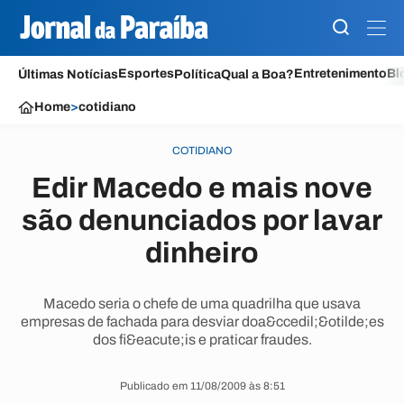
Esportes
Entretenimento
Bl
Últimas Notícias
Política
Qual a Boa?
Home
>
cotidiano
COTIDIANO
Edir Macedo e mais nove
são denunciados por lavar
dinheiro
Macedo seria o chefe de uma quadrilha que usava
empresas de fachada para desviar doa&ccedil;&otilde;es
dos fi&eacute;is e praticar fraudes.
Publicado em 11/08/2009 às 8:51