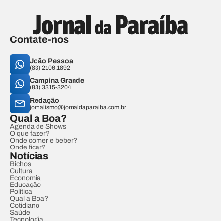
Contate-nos
João Pessoa
(83) 2106.1892
Campina Grande
(83) 3315-3204
Redação
jornalismo@jornaldaparaiba.com.br
Qual a Boa?
Agenda de Shows
O que fazer?
Onde comer e beber?
Onde ficar?
Notícias
Bichos
Cultura
Economia
Educação
Política
Qual a Boa?
Cotidiano
Saúde
Tecnologia