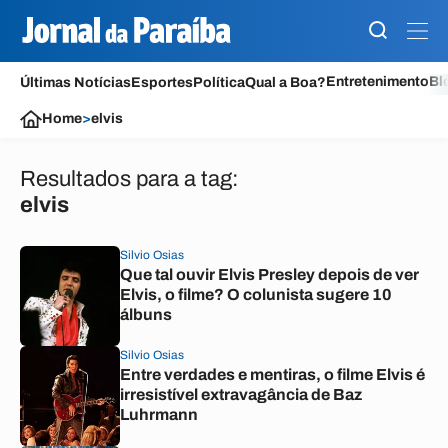
Entretenimento
Bl
Últimas Notícias
Esportes
Política
Qual a Boa?
Home
>
elvis
Resultados para a tag:
elvis
Silvio Osias
Que tal ouvir Elvis Presley depois de ver
Elvis, o filme? O colunista sugere 10
álbuns
Silvio Osias
Entre verdades e mentiras, o filme Elvis é
irresistível extravagância de Baz
Luhrmann