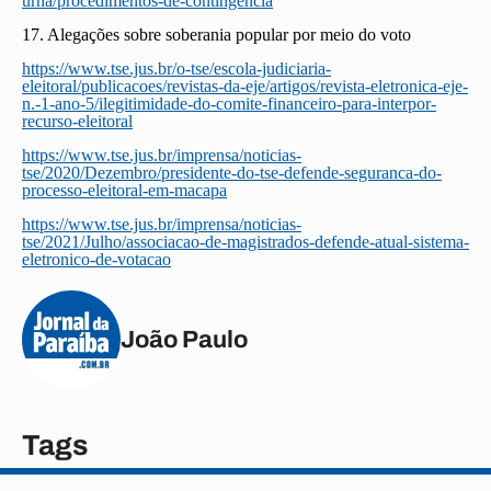
urna/procedimentos-de-contingencia
17. Alegações sobre soberania popular por meio do voto
https://www.tse.jus.br/o-tse/escola-judiciaria-
eleitoral/publicacoes/revistas-da-eje/artigos/revista-eletronica-eje-
n.-1-ano-5/ilegitimidade-do-comite-financeiro-para-interpor-
recurso-eleitoral
https://www.tse.jus.br/imprensa/noticias-
tse/2020/Dezembro/presidente-do-tse-defende-seguranca-do-
processo-eleitoral-em-macapa
https://www.tse.jus.br/imprensa/noticias-
tse/2021/Julho/associacao-de-magistrados-defende-atual-sistema-
eletronico-de-votacao
João Paulo
Tags