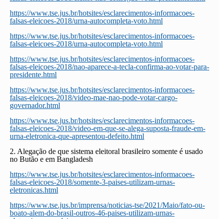
https://www.tse.jus.br/hotsites/esclarecimentos-informacoes-
falsas-eleicoes-2018/urna-autocompleta-voto.html
https://www.tse.jus.br/hotsites/esclarecimentos-informacoes-
falsas-eleicoes-2018/urna-autocompleta-voto.html
https://www.tse.jus.br/hotsites/esclarecimentos-informacoes-
falsas-eleicoes-2018/nao-aparece-a-tecla-confirma-ao-votar-para-
presidente.html
https://www.tse.jus.br/hotsites/esclarecimentos-informacoes-
falsas-eleicoes-2018/video-mae-nao-pode-votar-cargo-
governador.html
https://www.tse.jus.br/hotsites/esclarecimentos-informacoes-
falsas-eleicoes-2018/video-em-que-se-alega-suposta-fraude-em-
urna-eletronica-que-apresentou-defeito.html
2. Alegação de que sistema eleitoral brasileiro somente é usado
no Butão e em Bangladesh
https://www.tse.jus.br/hotsites/esclarecimentos-informacoes-
falsas-eleicoes-2018/somente-3-paises-utilizam-urnas-
eletronicas.html
https://www.tse.jus.br/imprensa/noticias-tse/2021/Maio/fato-ou-
boato-alem-do-brasil-outros-46-paises-utilizam-urnas-