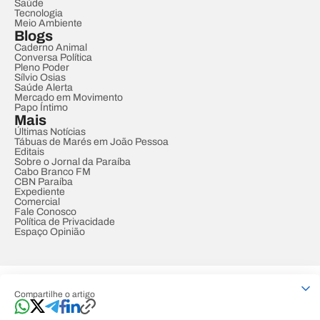
Saúde
Tecnologia
Meio Ambiente
Blogs
Caderno Animal
Conversa Política
Pleno Poder
Sílvio Osias
Saúde Alerta
Mercado em Movimento
Papo Íntimo
Mais
Últimas Notícias
Tábuas de Marés em João Pessoa
Editais
Sobre o Jornal da Paraíba
Cabo Branco FM
CBN Paraíba
Expediente
Comercial
Fale Conosco
Política de Privacidade
Espaço Opinião
© REDE PARAÍBA DE COMUNICAÇÃO
Compartilhe o artigo
Developed by
Designed by