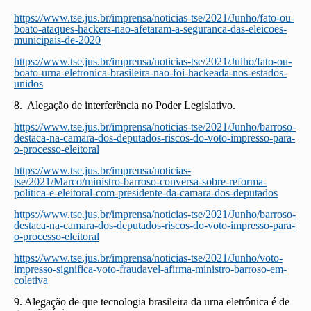
https://www.tse.jus.br/imprensa/noticias-tse/2021/Junho/fato-ou-
boato-ataques-hackers-nao-afetaram-a-seguranca-das-eleicoes-
municipais-de-2020
https://www.tse.jus.br/imprensa/noticias-tse/2021/Julho/fato-ou-
boato-urna-eletronica-brasileira-nao-foi-hackeada-nos-estados-
unidos
8. Alegação de interferência no Poder Legislativo.
https://www.tse.jus.br/imprensa/noticias-tse/2021/Junho/barroso-
destaca-na-camara-dos-deputados-riscos-do-voto-impresso-para-
o-processo-eleitoral
https://www.tse.jus.br/imprensa/noticias-
tse/2021/Marco/ministro-barroso-conversa-sobre-reforma-
politica-e-eleitoral-com-presidente-da-camara-dos-deputados
https://www.tse.jus.br/imprensa/noticias-tse/2021/Junho/barroso-
destaca-na-camara-dos-deputados-riscos-do-voto-impresso-para-
o-processo-eleitoral
https://www.tse.jus.br/imprensa/noticias-tse/2021/Junho/voto-
impresso-significa-voto-fraudavel-afirma-ministro-barroso-em-
coletiva
9. Alegação de que tecnologia brasileira da urna eletrônica é de