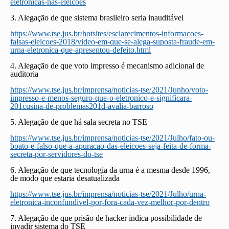
eletronicas-nas-eleicoes
3. Alegação de que sistema brasileiro seria inauditável
https://www.tse.jus.br/hotsites/esclarecimentos-informacoes-
falsas-eleicoes-2018/video-em-que-se-alega-suposta-fraude-em-
urna-eletronica-que-apresentou-defeito.html
4. Alegação de que voto impresso é mecanismo adicional de
auditoria
https://www.tse.jus.br/imprensa/noticias-tse/2021/Junho/voto-
impresso-e-menos-seguro-que-o-eletronico-e-significara-
201cusina-de-problemas201d-avalia-barroso
5. Alegação de que há sala secreta no TSE
https://www.tse.jus.br/imprensa/noticias-tse/2021/Julho/fato-ou-
boato-e-falso-que-a-apuracao-das-eleicoes-seja-feita-de-forma-
secreta-por-servidores-do-tse
6. Alegação de que tecnologia da urna é a mesma desde 1996,
de modo que estaria desatualizada
https://www.tse.jus.br/imprensa/noticias-tse/2021/Julho/urna-
eletronica-inconfundivel-por-fora-cada-vez-melhor-por-dentro
7. Alegação de que prisão de hacker indica possibilidade de
invadir sistema do TSE