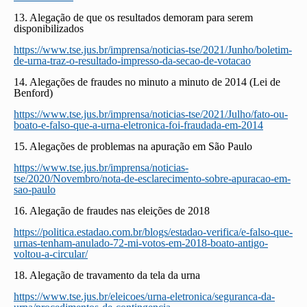
13. Alegação de que os resultados demoram para serem
disponibilizados
https://www.tse.jus.br/imprensa/noticias-tse/2021/Junho/boletim-
de-urna-traz-o-resultado-impresso-da-secao-de-votacao
14. Alegações de fraudes no minuto a minuto de 2014 (Lei de
Benford)
https://www.tse.jus.br/imprensa/noticias-tse/2021/Julho/fato-ou-
boato-e-falso-que-a-urna-eletronica-foi-fraudada-em-2014
15. Alegações de problemas na apuração em São Paulo
https://www.tse.jus.br/imprensa/noticias-
tse/2020/Novembro/nota-de-esclarecimento-sobre-apuracao-em-
sao-paulo
16. Alegação de fraudes nas eleições de 2018
https://politica.estadao.com.br/blogs/estadao-verifica/e-falso-que-
urnas-tenham-anulado-72-mi-votos-em-2018-boato-antigo-
voltou-a-circular/
18. Alegação de travamento da tela da urna
https://www.tse.jus.br/eleicoes/urna-eletronica/seguranca-da-