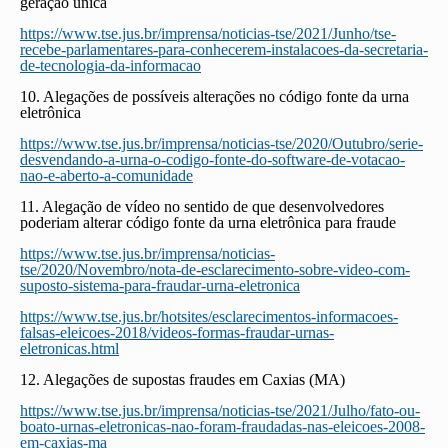
geração única
https://www.tse.jus.br/imprensa/noticias-tse/2021/Junho/tse-
recebe-parlamentares-para-conhecerem-instalacoes-da-secretaria-
de-tecnologia-da-informacao
10. Alegações de possíveis alterações no código fonte da urna
eletrônica
https://www.tse.jus.br/imprensa/noticias-tse/2020/Outubro/serie-
desvendando-a-urna-o-codigo-fonte-do-software-de-votacao-
nao-e-aberto-a-comunidade
11. Alegação de vídeo no sentido de que desenvolvedores
poderiam alterar código fonte da urna eletrônica para fraude
https://www.tse.jus.br/imprensa/noticias-
tse/2020/Novembro/nota-de-esclarecimento-sobre-video-com-
suposto-sistema-para-fraudar-urna-eletronica
https://www.tse.jus.br/hotsites/esclarecimentos-informacoes-
falsas-eleicoes-2018/videos-formas-fraudar-urnas-
eletronicas.html
12. Alegações de supostas fraudes em Caxias (MA)
https://www.tse.jus.br/imprensa/noticias-tse/2021/Julho/fato-ou-
boato-urnas-eletronicas-nao-foram-fraudadas-nas-eleicoes-2008-
em-caxias-ma