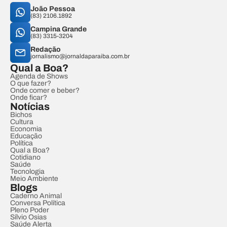
João Pessoa
(83) 2106.1892
Campina Grande
(83) 3315-3204
Redação
jornalismo@jornaldaparaiba.com.br
Qual a Boa?
Agenda de Shows
O que fazer?
Onde comer e beber?
Onde ficar?
Notícias
Bichos
Cultura
Economia
Educação
Política
Qual a Boa?
Cotidiano
Saúde
Tecnologia
Meio Ambiente
Blogs
Caderno Animal
Conversa Política
Pleno Poder
Sílvio Osias
Saúde Alerta