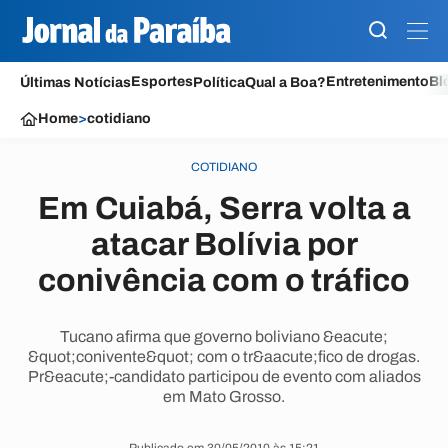
Esportes
Entretenimento
Bl
Últimas Notícias
Política
Qual a Boa?
Home
>
cotidiano
COTIDIANO
Em Cuiabá, Serra volta a
atacar Bolívia por
conivência com o tráfico
Tucano afirma que governo boliviano &eacute;
&quot;conivente&quot; com o tr&aacute;fico de drogas.
Pr&eacute;-candidato participou de evento com aliados
em Mato Grosso.