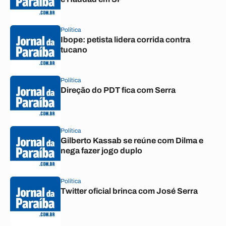
Política
Ibope: petista lidera corrida contra
tucano
Política
Direção do PDT fica com Serra
Política
Gilberto Kassab se reúne com Dilma e
nega fazer jogo duplo
Política
Twitter oficial brinca com José Serra