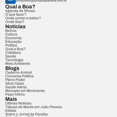
jornalismo@jornaldaparaiba.com.br
Qual a Boa?
Agenda de Shows
O que fazer?
Onde comer e beber?
Onde ficar?
Notícias
Bichos
Cultura
Economia
Educação
Política
Qual a Boa?
Cotidiano
Saúde
Tecnologia
Meio Ambiente
Blogs
Caderno Animal
Conversa Política
Pleno Poder
Sílvio Osias
Saúde Alerta
Mercado em Movimento
Papo Íntimo
Mais
Últimas Notícias
Tábuas de Marés em João Pessoa
Editais
Sobre o Jornal da Paraíba