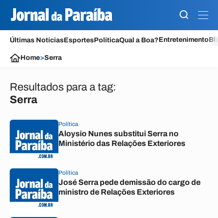
Entretenimento
Bl
Últimas Notícias
Esportes
Política
Qual a Boa?
Home
>
Serra
Resultados para a tag:
Serra
Política
Aloysio Nunes substitui Serra no
Ministério das Relações Exteriores
Política
José Serra pede demissão do cargo de
ministro de Relações Exteriores