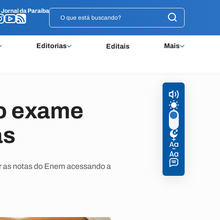
o
o
Jornal da Paraíba
Jornal da Paraíba
Editorias
Mais
Editais
no exame
as
tar as notas do Enem acessando a