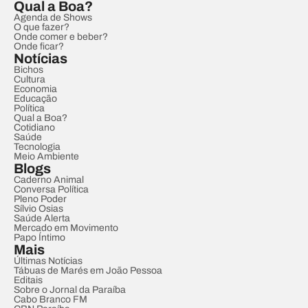
Qual a Boa?
Agenda de Shows
O que fazer?
Onde comer e beber?
Onde ficar?
Notícias
Bichos
Cultura
Economia
Educação
Política
Qual a Boa?
Cotidiano
Saúde
Tecnologia
Meio Ambiente
Blogs
Caderno Animal
Conversa Política
Pleno Poder
Sílvio Osias
Saúde Alerta
Mercado em Movimento
Papo Íntimo
Mais
Últimas Notícias
Tábuas de Marés em João Pessoa
Editais
Sobre o Jornal da Paraíba
Cabo Branco FM