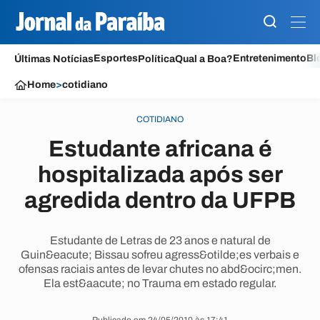
Esportes
Entretenimento
Bl
Últimas Notícias
Política
Qual a Boa?
Home
>
cotidiano
COTIDIANO
Estudante africana é
hospitalizada após ser
agredida dentro da UFPB
Estudante de Letras de 23 anos e natural de
Guin&eacute; Bissau sofreu agress&otilde;es verbais e
ofensas raciais antes de levar chutes no abd&ocirc;men.
Ela est&aacute; no Trauma em estado regular.