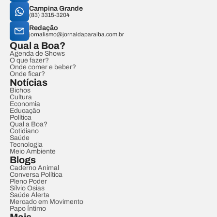
Campina Grande
(83) 3315-3204
Redação
jornalismo@jornaldaparaiba.com.br
Qual a Boa?
Agenda de Shows
O que fazer?
Onde comer e beber?
Onde ficar?
Notícias
Bichos
Cultura
Economia
Educação
Política
Qual a Boa?
Cotidiano
Saúde
Tecnologia
Meio Ambiente
Blogs
Caderno Animal
Conversa Política
Pleno Poder
Sílvio Osias
Saúde Alerta
Mercado em Movimento
Papo Íntimo