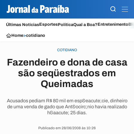
Esportes
Entretenimento
Bl
Últimas Notícias
Política
Qual a Boa?
Home
>
cotidiano
COTIDIANO
Fazendeiro e dona de casa
são seqüestrados em
Queimadas
Acusados pediam R$ 80 mil em esp&eacute;cie, dinheiro
de uma venda de gado que Ant&ocirc;nio havia realizado
h&aacute; 25 dias.
Publicado em 28/06/2008 às 10:26