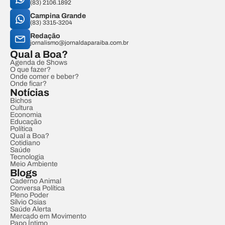
(83) 2106.1892
Campina Grande
(83) 3315-3204
Redação
jornalismo@jornaldaparaiba.com.br
Qual a Boa?
Agenda de Shows
O que fazer?
Onde comer e beber?
Onde ficar?
Notícias
Bichos
Cultura
Economia
Educação
Política
Qual a Boa?
Cotidiano
Saúde
Tecnologia
Meio Ambiente
Blogs
Caderno Animal
Conversa Política
Pleno Poder
Sílvio Osias
Saúde Alerta
Mercado em Movimento
Papo Íntimo