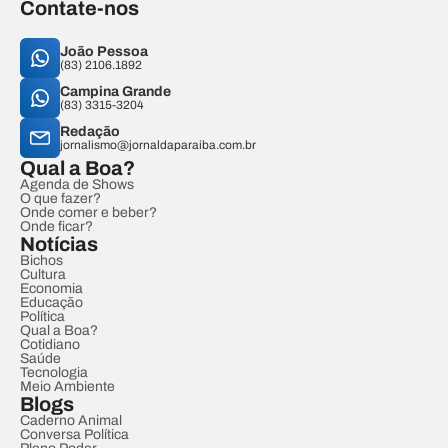
Contate-nos
João Pessoa
(83) 2106.1892
Campina Grande
(83) 3315-3204
Redação
jornalismo@jornaldaparaiba.com.br
Qual a Boa?
Agenda de Shows
O que fazer?
Onde comer e beber?
Onde ficar?
Notícias
Bichos
Cultura
Economia
Educação
Política
Qual a Boa?
Cotidiano
Saúde
Tecnologia
Meio Ambiente
Blogs
Caderno Animal
Conversa Política